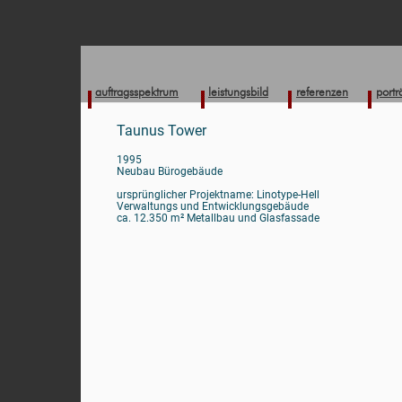
auftragsspektrum
leistungsbild
referenzen
portr
Taunus Tower
1995
Neubau Bürogebäude
ursprünglicher Projektname: Linotype-Hell
Verwaltungs und Entwicklungsgebäude
ca. 12.350 m² Metallbau und Glasfassade